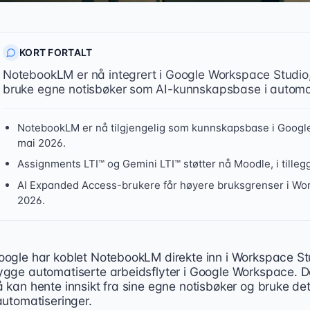
KORT FORTALT
NotebookLM er nå integrert i Google Workspace Studio, 
bruke egne notisbøker som AI-kunnskapsbase i automati
NotebookLM er nå tilgjengelig som kunnskapsbase i Google
mai 2026.
Assignments LTI™ og Gemini LTI™ støtter nå Moodle, i tilleg
AI Expanded Access-brukere får høyere bruksgrenser i Work
2026.
oogle har koblet NotebookLM direkte inn i Workspace Stu
ogle har integrert NotebookLM i Workspace Studio, slik at
ygge automatiserte arbeidsflyter i Google Workspace. De
å kan hente innsikt fra sine egne notisbøker og bruke 
automatiseringer.