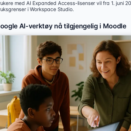
rukere med AI Expanded Access-lisenser vil fra 1. juni 2
ruksgrenser i Workspace Studio.
oogle AI-verktøy nå tilgjengelig i Moodle