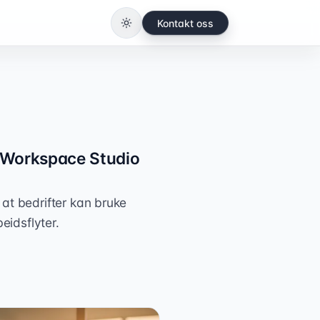
Kontakt oss
Bytt til lys modus
e Workspace Studio
at bedrifter kan bruke
idsflyter.