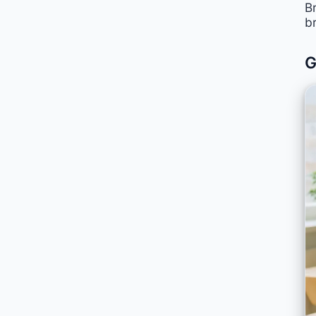
B
b
G