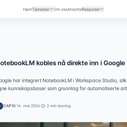
Hjem
Tjenester
Om oss
Ansatte
Ressurser
otebookLM kobles nå direkte inn i Googl
oogle har integrert NotebookLM i Workspace Studio, slik 
gne kunnskapsbaser som grunnlag for automatiserte arbe
CAP10
·
14. mai 2026
·
2
min lesning