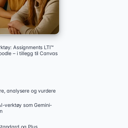
rktøy: Assignments LTI™
odle – i tillegg til Canvas
ere, analysere og vurdere
 AI-verktøy som Gemini-
en
Standard og Plus.