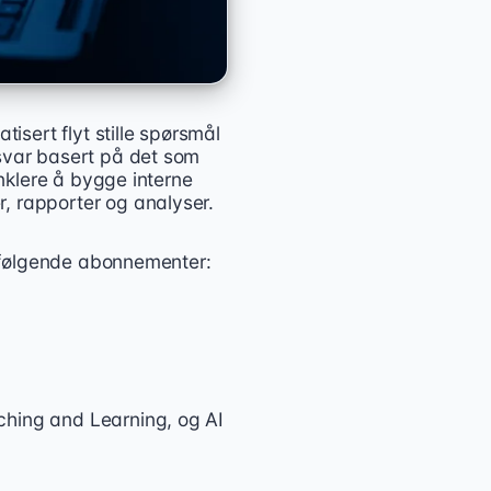
sert flyt stille spørsmål
 svar basert på det som
enklere å bygge interne
, rapporter og analyser.
or følgende abonnementer:
ching and Learning, og AI