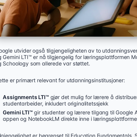
oogle utvider også tilgjengeligheten av to utdanningsve
 Gemini LTI™ er nå tilgjengelig for læringsplattformen Mo
g Schoology som allerede var støttet.
tte er primært relevant for utdanningsinstitusjoner:
Assignments LTI™
gjør det mulig for lærere å distribu
studentarbeider, inkludert originalitetssjekk
Gemini LTI™
gir studenter og lærere tilgang til Google
appen og NotebookLM direkte inne i læringsplattform
ilgjengelighet er begrenset til Education Fundamentals, 