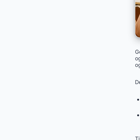
G
og
o
De
T