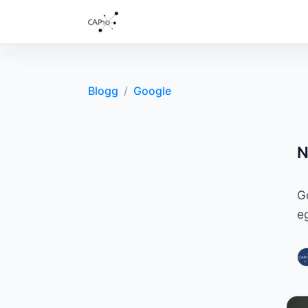
Blogg
/
Google
N
G
e