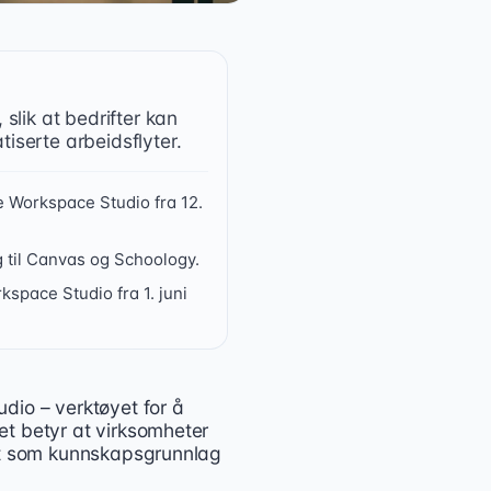
slik at bedrifter kan
serte arbeidsflyter.
 Workspace Studio fra 12.
g til Canvas og Schoology.
space Studio fra 1. juni
dio – verktøyet for å
 virksomheter kan bruke egne notisbøker som kunnskapsgrun
t betyr at virksomheter
det som kunnskapsgrunnlag