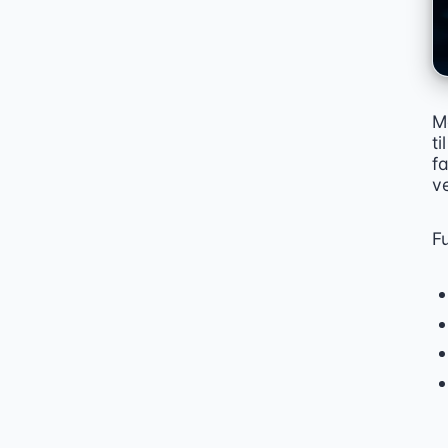
M
t
fa
v
Fu