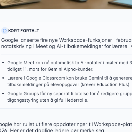
KORT FORTALT
Google lanserte fire nye Workspace-funksjoner i februar
notatskriving i Meet og AI-tilbakemeldinger for lærere 
Google Meet kan nå automatisk ta AI-notater i møter med 3
tidligst 11. mars for Gemini Alpha-kunder.
Lærere i Google Classroom kan bruke Gemini til å generer
tilbakemeldinger på elevoppgaver (krever Education Plus).
Google Groups får ny separat tillatelse for å redigere grup
tilgangsstyring uten å gi full lederrolle.
ogle har rullet ut flere oppdateringer til Workspace-plat
ogle lanserte fire Workspace-oppdateringer 19. februar 20
026. Her er det daglige ledere bør merke seg.