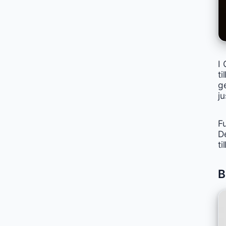
I 
t
g
j
Fu
D
ti
B