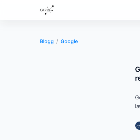
Blogg
/
Google
G
r
G
l