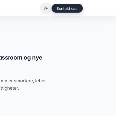
Kontakt oss
Bytt til lys modus
lassroom og nye
 møter smartere, letter
ttigheter.