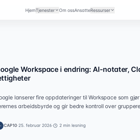
Hjem
Tjenester
Om oss
Ansatte
Ressurser
oogle Workspace i endring: AI-notater, C
ettigheter
oogle lanserer fire oppdateringer til Workspace som gjør
ærernes arbeidsbyrde og gir bedre kontroll over gruppere
CAP10
·
25. februar 2026
·
2
min lesning