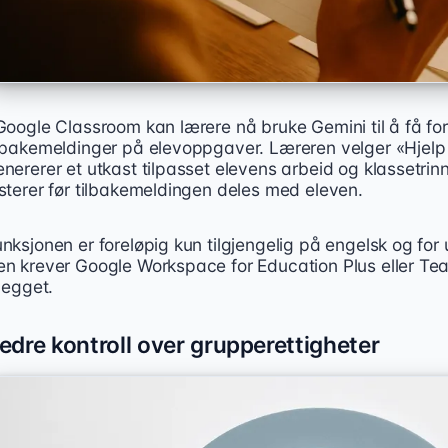
Google Classroom kan lærere nå bruke Gemini til å få forsl
ilbakemeldinger på elevoppgaver. Læreren velger «Hjelp
enererer et utkast tilpasset elevens arbeid og klassetr
usterer før tilbakemeldingen deles med eleven.
nksjonen er foreløpig kun tilgjengelig på engelsk og for 
en krever Google Workspace for Education Plus eller Te
llegget.
edre kontroll over grupperettigheter