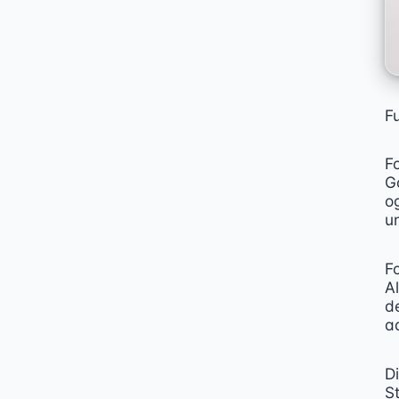
Fu
Fo
G
og
u
Fo
A
de
a
Di
S