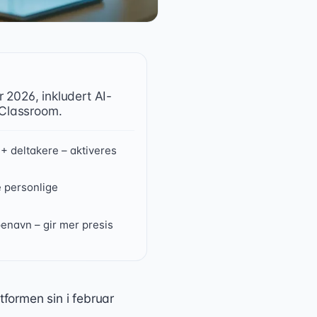
 2026, inkludert AI-
i Classroom.
+ deltakere – aktiveres
e personlige
penavn – gir mer presis
tformen sin i februar
26: automatisk AI-notatskriving i Google Meet, AI-generert