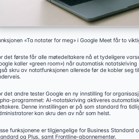
nksjonen «Ta notater for meg» i Google Meet får to vikti
r det første får alle møtedeltakere nå et tydeligere vars
oogle kaller «green room») når automatisk notatskriving 
så skru av notatfunksjonen allerede før de kobler seg ti
nderveis.
r det andre tester Google en ny innstilling for organisa
lpha-programmet: AI-notatskriving aktiveres automatisk i
ltakere. Denne innstillingen er på som standard fra tidl
dministratorer kan skru den av når som helst.
sse funksjonene er tilgjengelige for Business Standard o
tandard og Plus, samt Frontline-abonnementer.