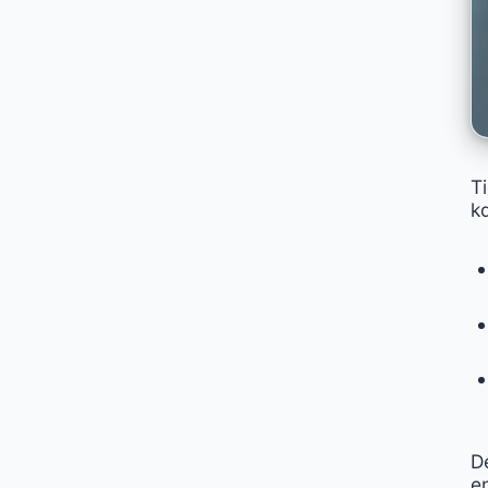
T
ka
De
en