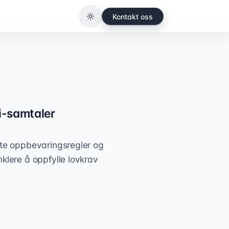
Kontakt oss
Bytt til lys modus
i-samtaler
tte oppbevaringsregler og
klere å oppfylle lovkrav