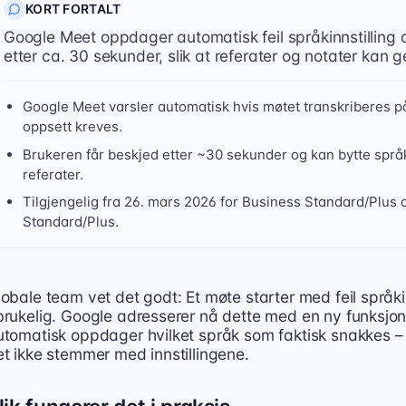
KORT FORTALT
Google Meet oppdager automatisk feil språkinnstilling 
etter ca. 30 sekunder, slik at referater og notater kan g
Google Meet varsler automatisk hvis møtet transkriberes på
oppsett kreves.
Brukeren får beskjed etter ~30 sekunder og kan bytte språk
referater.
Tilgjengelig fra 26. mars 2026 for Business Standard/Plus 
Standard/Plus.
obale team vet det godt: Et møte starter med feil språkinn
ogle Meet får automatisk språkgjenkjenning som oppdager o
brukelig. Google adresserer nå dette med en ny funksjo
utomatisk oppdager hvilket språk som faktisk snakkes – 
et ikke stemmer med innstillingene.