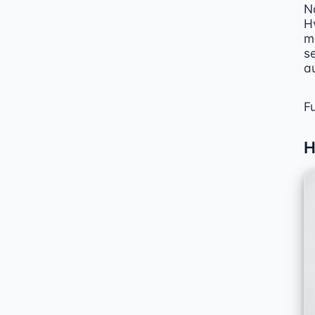
N
H
m
se
a
F
H