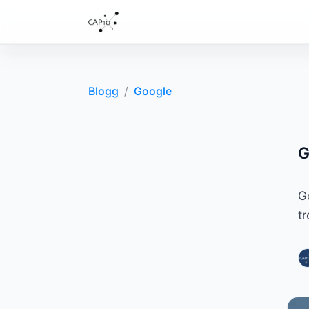
Blogg
/
Google
G
G
tr