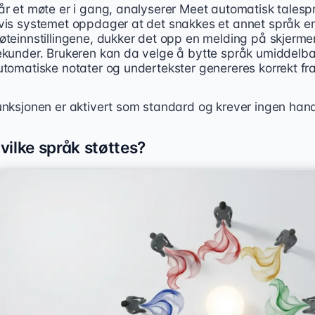
år et møte er i gang, analyserer Meet automatisk talesp
vis systemet oppdager at det snakkes et annet språk enn
øteinnstillingene, dukker det opp en melding på skjerme
kunder. Brukeren kan da velge å bytte språk umiddelbart,
utomatiske notater og undertekster genereres korrekt fra
unksjonen er aktivert som standard og krever ingen handl
vilke språk støttes?