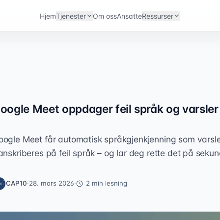
Hjem
Tjenester
Om oss
Ansatte
Ressurser
oogle Meet oppdager feil språk og varsler
oogle Meet får automatisk språkgjenkjenning som varsle
anskriberes på feil språk – og lar deg rette det på sekun
CAP10
·
28. mars 2026
·
2
min lesning