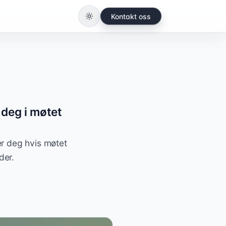
Kontakt oss
Bytt til lys modus
 deg i møtet
r deg hvis møtet
der.