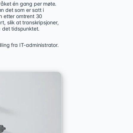
råket én gang per møte.
 det som er satt i
n etter omtrent 30
 slik at transkripsjoner,
 det tidspunktet.
ing fra IT-administrator.