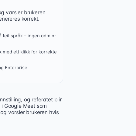
og varsler brukeren
enereres korrekt.
 feil språk – ingen admin-
 med ett klikk for korrekte
og Enterprise
stilling, og referatet blir
m møtet transkriberes på feil språk. Etter ca. 30 sekunde
n i Google Meet som
og varsler brukeren hvis