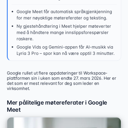
Google Meet får automatisk språkgjenkjenning
for mer nøyaktige møtereferater og teksting.
Ny gjestehåndtering i Meet hjelper møteverter
med å håndtere mange innslippsforespørsler
raskere.
Google Vids og Gemini-appen får AI-musikk via
Lyria 3 Pro – spor kan nå være opptil 3 minutter.
Google rullet ut flere oppdateringer til Workspace-
Google oppdaterte Workspace 27. mars 2026 med automat
plattformen sin i uken som endte 27. mars 2026. Her er
det som er mest relevant for deg som leder en
virksomhet.
Mer pålitelige møtereferater i Google
Meet