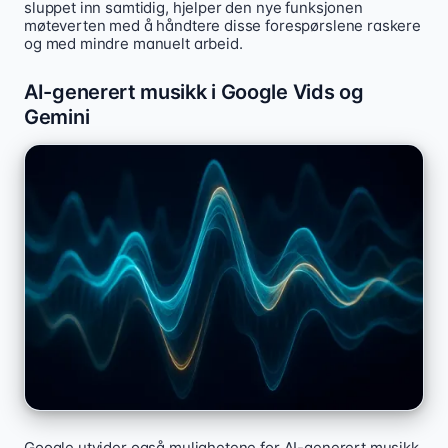
sluppet inn samtidig, hjelper den nye funksjonen
møteverten med å håndtere disse forespørslene raskere
og med mindre manuelt arbeid.
AI-generert musikk i Google Vids og
Gemini
Google utvider også mulighetene for AI-generert musikk.