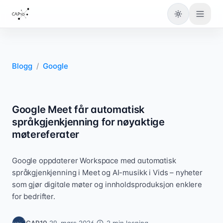
Bytt til lys
Blogg
/
Google
Google Meet får automatisk
språkgjenkjenning for nøyaktige
møtereferater
Google oppdaterer Workspace med automatisk
språkgjenkjenning i Meet og AI-musikk i Vids – nyheter
som gjør digitale møter og innholdsproduksjon enklere
for bedrifter.
CAP10
·
29. mars 2026
·
2
min lesning