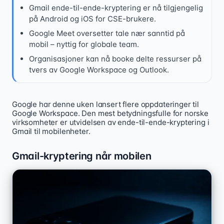
Gmail ende-til-ende-kryptering er nå tilgjengelig
på Android og iOS for CSE-brukere.
Google Meet oversetter tale nær sanntid på
mobil – nyttig for globale team.
Organisasjoner kan nå booke delte ressurser på
tvers av Google Workspace og Outlook.
Google har denne uken lansert flere oppdateringer til
Google ruller ut ende-til-ende-kryptering for Gmail på
Google Workspace. Den mest betydningsfulle for norske
virksomheter er utvidelsen av ende-til-ende-kryptering i
Gmail til mobilenheter.
Gmail-kryptering når mobilen