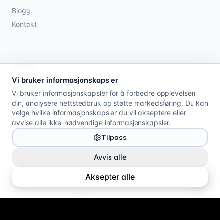
Blogg
Kontakt
Kontakt
Vi bruker informasjonskapsler
21 08 79 00
Vi bruker informasjonskapsler for å forbedre opplevelsen
din, analysere nettstedbruk og støtte markedsføring. Du kan
post@cap10.no
velge hvilke informasjonskapsler du vil akseptere eller
avvise alle ikke-nødvendige informasjonskapsler.
Tilpass
Avvis alle
©
2026
CAP10 AS. Alle rettigheter forbeholdt.
Be om innsyn
Personvernerklæring
Retningslinjer for informasjonskapsler
Aksepter alle
Administrer informasjonskapsler