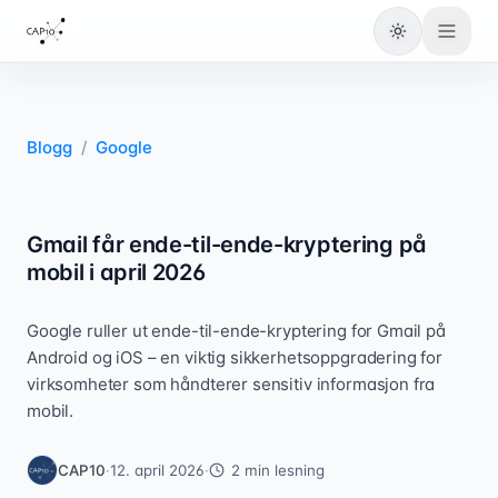
Bytt til lys
Blogg
/
Google
Gmail får ende-til-ende-kryptering på
mobil i april 2026
Google ruller ut ende-til-ende-kryptering for Gmail på
Android og iOS – en viktig sikkerhetsoppgradering for
virksomheter som håndterer sensitiv informasjon fra
mobil.
CAP10
·
12. april 2026
·
2
min lesning