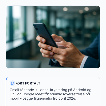
21 08 79 00
KORT FORTALT
Gmail får ende-til-ende-kryptering på Android og
Kontakt oss
iOS, og Google Meet får sanntidsoversettelse på
mobil – begge tilgjengelig fra april 2026.