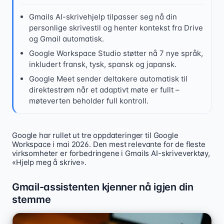
Gmails AI-skrivehjelp tilpasser seg nå din
personlige skrivestil og henter kontekst fra Drive
og Gmail automatisk.
Google Workspace Studio støtter nå 7 nye språk,
inkludert fransk, tysk, spansk og japansk.
Google Meet sender deltakere automatisk til
direktestrøm når et adaptivt møte er fullt –
møteverten beholder full kontroll.
Google har rullet ut tre oppdateringer til Google
Google har oppgradert Gmails AI-skriveverktøy til å til
Workspace i mai 2026. Den mest relevante for de fleste
virksomheter er forbedringene i Gmails AI-skriveverktøy,
«Hjelp meg å skrive».
Gmail-assistenten kjenner nå igjen din
stemme