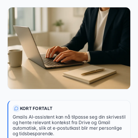
21 08 79 00
KORT FORTALT
Gmails AI-assistent kan nå tilpasse seg din skrivestil
Kontakt oss
og hente relevant kontekst fra Drive og Gmail
automatisk, slik at e-postutkast blir mer personlige
og tidsbesparende.