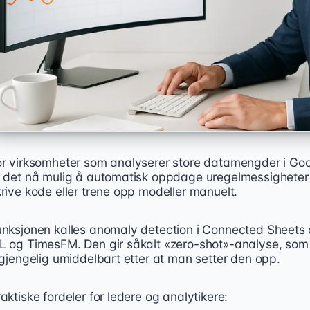
or virksomheter som analyserer store datamengder i Goo
r det nå mulig å automatisk oppdage uregelmessigheter i
rive kode eller trene opp modeller manuelt.
unksjonen kalles anomaly detection i Connected Sheets 
L og TimesFM. Den gir såkalt «zero-shot»-analyse, som b
lgjengelig umiddelbart etter at man setter den opp.
aktiske fordeler for ledere og analytikere: