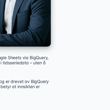
gle Sheets via BigQuery,
 tidsseriedata – uten å
og er drevet av BigQuery
etyr at innsikten er