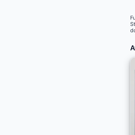
Fu
St
d
A