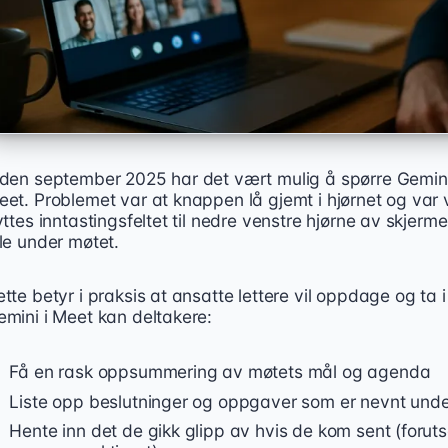
iden september 2025 har det vært mulig å spørre Gemini 
eet. Problemet var at knappen lå gjemt i hjørnet og var 
yttes inntastingsfeltet til nedre venstre hjørne av skjermen
le under møtet.
tte betyr i praksis at ansatte lettere vil oppdage og ta
emini i Meet kan deltakere:
Få en rask oppsummering av møtets mål og agenda
Liste opp beslutninger og oppgaver som er nevnt unde
Hente inn det de gikk glipp av hvis de kom sent (foruts