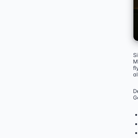
S
M
fl
al
De
G