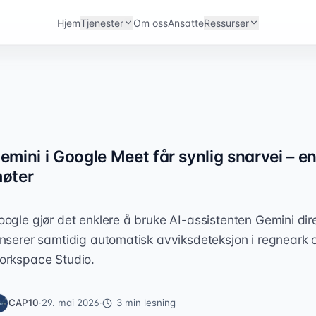
Hjem
Tjenester
Om oss
Ansatte
Ressurser
emini i Google Meet får synlig snarvei – e
øter
oogle gjør det enklere å bruke AI-assistenten Gemini dir
anserer samtidig automatisk avviksdeteksjon i regneark o
orkspace Studio.
CAP10
·
29. mai 2026
·
3
min lesning