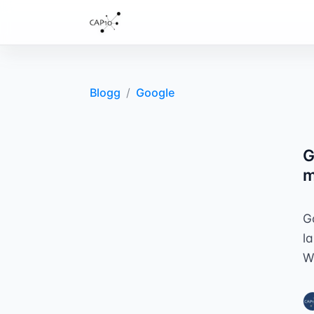
Blogg
/
Google
G
m
G
l
W