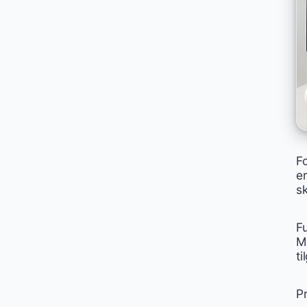
F
e
sk
F
M
ti
Pr